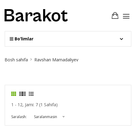
Bo‘limlar
Site
Bosh sahifa
Ravshan Mamadaliyev
Breadcrumb
1 - 12, Jami: 7 (1 Sahifa)
Saralash:
Saralanmasin