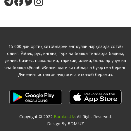
15 000 дан ортиқ китобларни энг қулай нарҳларда сотиб
олинг. Ўзбек, рус, инглиз, турк ва бошқа тилларда бадиий,
диний, бизнес, психология, тарихий, илмий, болалар учун ва
яна бошқа кўплаб йўналишдаги китобларга буюртма беринг.
Дунёнинг исталган нуқтасига етказиб берамиз.
Copyright © 2022
Barakot.uz
. All Right Reserved.
Design By BDM.UZ