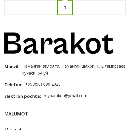
1
Наманган вилояти, Наманган шаҳри, Қ. Отамирзаев
Manzil:
кўчаси, 64 уй
+998(90) 690 2020
Telefon:
mybarakot@gmail.com
Elektron pochta:
MALUMOT
Malumot