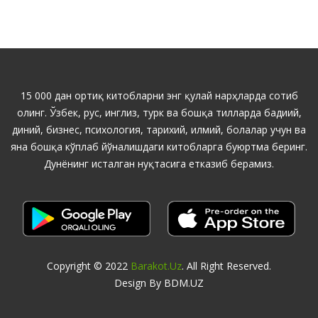
15 000 дан ортиқ китобларни энг қулай нарҳларда сотиб
олинг. Ўзбек, рус, инглиз, турк ва бошқа тилларда бадиий,
диний, бизнес, психология, тарихий, илмий, болалар учун ва
яна бошқа кўплаб йўналишдаги китобларга буюртма беринг.
Дунёнинг исталган нуқтасига етказиб берамиз.
Copyright © 2022
Barakot.uz
. All Right Reserved.
Design By BDM.UZ