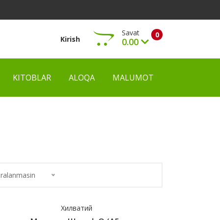
Savat
0
Kirish
0.00
KITOBLAR
ALOQA
MALUMOT
Ko‘rish
ralanmasin
Хилватий