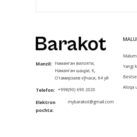
MAL
Malum
Наманган вилояти,
Manzil:
Yangi k
Наманган шаҳри, Қ.
Bestsel
Отамирзаев кўчаси, 64 уй
Aloqa 
+998(90) 690 2020
Telefon:
mybarakot@gmail.com
Elektron
pochta: