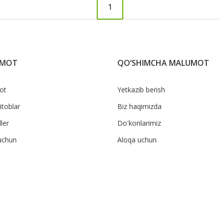
1
UMOT
QO‘SHIMCHA MALUMOT
ot
Yetkazib berish
itoblar
Biz haqimizda
ler
Do'konlarimiz
uchun
Aloqa uchun