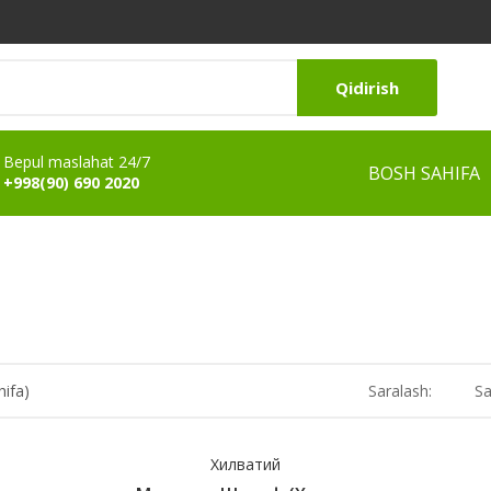
Qidirish
Bepul maslahat 24/7
BOSH SAHIFA
+998(90) 690 2020
hifa)
Saralash:
Sa
Хилватий