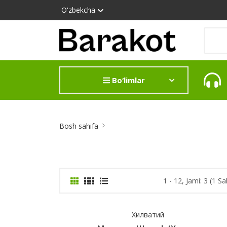
O'zbekcha
Bo‘limlar
Site
Bosh sahifa
Breadcrumb
1 - 12, Jami: 3 (1 Sa
Хилватий