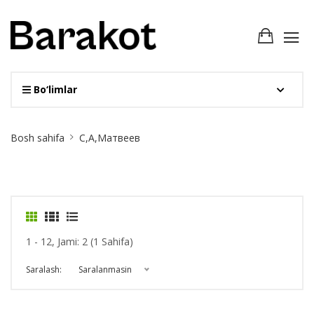
Bo‘limlar
Site
Bosh sahifa
С,А,Матвеев
Breadcrumb
1 - 12, Jami: 2 (1 Sahifa)
Saralash:
Saralanmasin