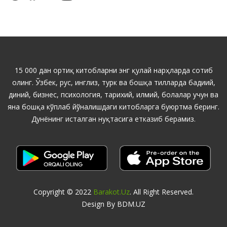
15 000 дан ортиқ китобларни энг қулай нарҳларда сотиб
олинг. Ўзбек, рус, инглиз, турк ва бошқа тилларда бадиий,
диний, бизнес, психология, тарихий, илмий, болалар учун ва
яна бошқа кўплаб йўналишдаги китобларга буюртма беринг.
Дунёнинг исталган нуқтасига етказиб берамиз.
Copyright © 2022
Barakot.uz
. All Right Reserved.
Design By BDM.UZ