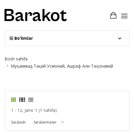
Bo‘limlar
Site
Bosh sahifa
Breadcrumb
Муҳаммад Тақий Усмоний, Ашраф Али Таҳонавий
1 - 12, Jami: 1 (1 Sahifa)
Saralash:
Saralanmasin