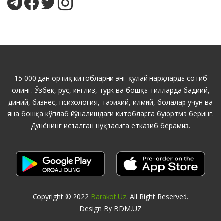
15 000 дан ортиқ китобларни энг қулай нарҳларда сотиб
олинг. Ўзбек, рус, инглиз, турк ва бошқа тилларда бадиий,
диний, бизнес, психология, тарихий, илмий, болалар учун ва
яна бошқа кўплаб йўналишдаги китобларга буюртма беринг.
Дунёнинг исталган нуқтасига етказиб берамиз.
Copyright © 2022
Barakot.uz
. All Right Reserved.
Design By BDM.UZ