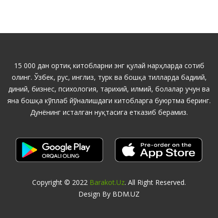
15 000 дан ортиқ китобларни энг қулай нарҳларда сотиб
олинг. Ўзбек, рус, инглиз, турк ва бошқа тилларда бадиий,
диний, бизнес, психология, тарихий, илмий, болалар учун ва
яна бошқа кўплаб йўналишдаги китобларга буюртма беринг.
Дунёнинг исталган нуқтасига етказиб берамиз.
Copyright © 2022
Barakot.uz
. All Right Reserved.
Design By BDM.UZ