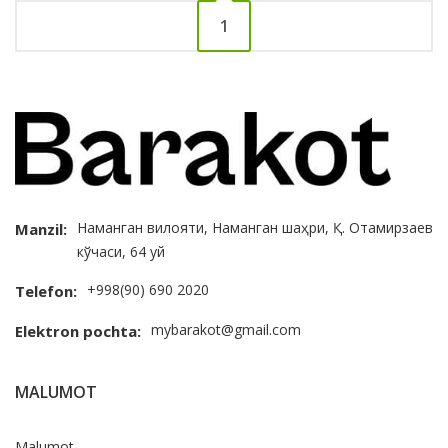
1
Наманган вилояти, Наманган шаҳри, Қ. Отамирзаев
Manzil:
кўчаси, 64 уй
+998(90) 690 2020
Telefon:
mybarakot@gmail.com
Elektron pochta:
MALUMOT
Malumot