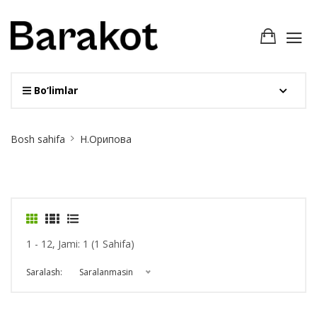
Bo‘limlar
Site
Bosh sahifa
Н.Орипова
Breadcrumb
1 - 12, Jami: 1 (1 Sahifa)
Saralash:
Saralanmasin