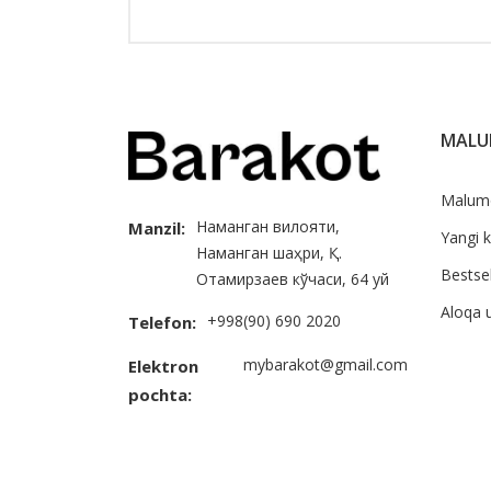
MAL
Malum
Наманган вилояти,
Manzil:
Yangi k
Наманган шаҳри, Қ.
Bestsel
Отамирзаев кўчаси, 64 уй
Aloqa 
+998(90) 690 2020
Telefon:
mybarakot@gmail.com
Elektron
pochta: