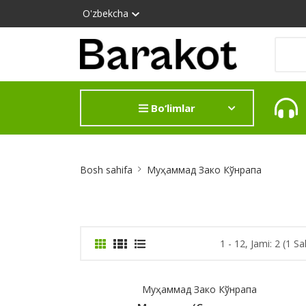
O'zbekcha
Bo‘limlar
Site
Bosh sahifa
Муҳаммад Зако Кўнрапа
Breadcrumb
1 - 12, Jami: 2 (1 Sa
Муҳаммад Зако Кўнрапа