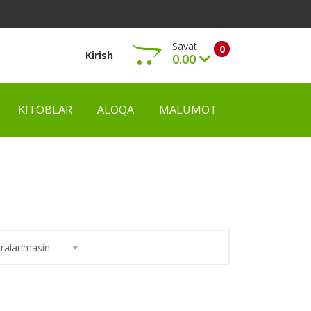
Savat
0
Kirish
0.00
KITOBLAR
ALOQA
MALUMOT
Ko‘rish
ralanmasin