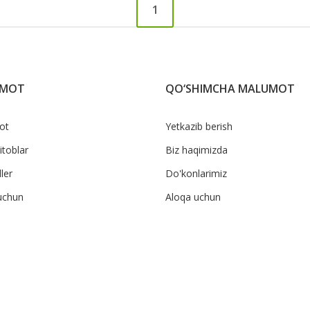
1
UMOT
QO‘SHIMCHA MALUMOT
ot
Yetkazib berish
itoblar
Biz haqimizda
ler
Do'konlarimiz
uchun
Aloqa uchun