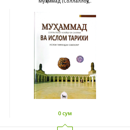
Муҳаммад (соллаллоҳу..
0 сум