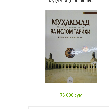
Муҳаммад (соллаллоҳу..
78 000 сум