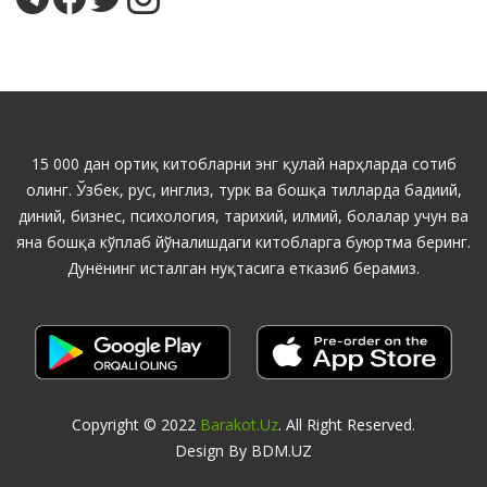
15 000 дан ортиқ китобларни энг қулай нарҳларда сотиб
олинг. Ўзбек, рус, инглиз, турк ва бошқа тилларда бадиий,
диний, бизнес, психология, тарихий, илмий, болалар учун ва
яна бошқа кўплаб йўналишдаги китобларга буюртма беринг.
Дунёнинг исталган нуқтасига етказиб берамиз.
Copyright © 2022
Barakot.uz
. All Right Reserved.
Design By BDM.UZ