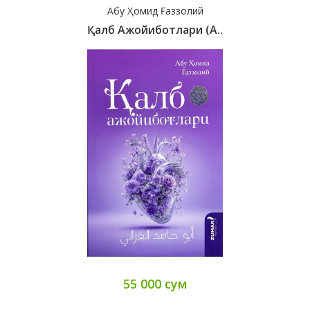
Абу Ҳомид Ғаззолий
Қалб Ажойиботлари (А..
55 000 сум