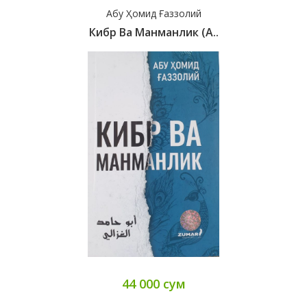
Абу Ҳомид Ғаззолий
Кибр Ва Манманлик (А..
44 000 сум