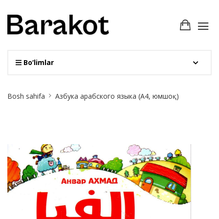
Bo‘limlar
Site
Bosh sahifa
Азбука арабского языка (А4, юмшоқ)
Breadcrumb