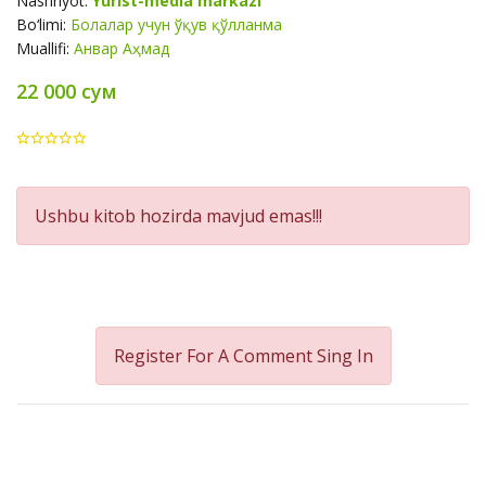
Nashriyot:
Yurist-media markazi
Bo‘limi:
Болалар учун ўқув қўлланма
Muallifi:
Анвар Аҳмад
22 000 сум
Product
Ushbu kitob hozirda mavjud emas!!!
Summery
Register For A Comment
Sing In