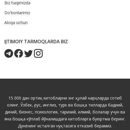
Biz haqimizda
Do'konlarimiz
Aloqa uchun
IJTIMOIY TARMOQLARDA BIZ
15 000 дан ортиқ китобларни энг қулай нарҳларда сотиб
олинг. Ўзбек, рус, инглиз, турк ва бошқа тилларда бадиий,
диний, бизнес, психология, тарихий, илмий, болалар учун ва
яна бошқа кўплаб йўналишдаги китобларга буюртма беринг.
Дунёнинг исталган нуқтасига етказиб берамиз.