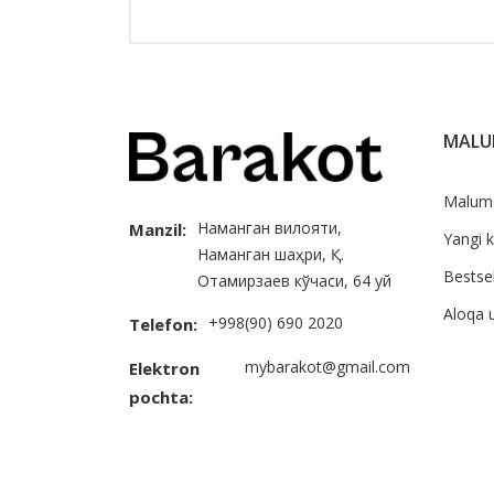
MAL
Malum
Наманган вилояти,
Manzil:
Yangi k
Наманган шаҳри, Қ.
Bestsel
Отамирзаев кўчаси, 64 уй
Aloqa 
+998(90) 690 2020
Telefon:
mybarakot@gmail.com
Elektron
pochta: