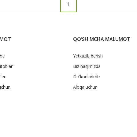
1
UMOT
QO‘SHIMCHA MALUMOT
ot
Yetkazib berish
itoblar
Biz haqimizda
ler
Do'konlarimiz
uchun
Aloqa uchun