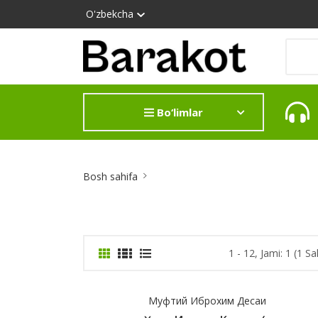
O'zbekcha
Bo‘limlar
Site
Bosh sahifa
Breadcrumb
1 - 12, Jami: 1 (1 Sa
Муфтий Иброхим Десаи