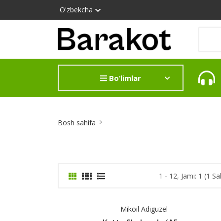
O'zbekcha
Bo‘limlar
Site
Bosh sahifa
Breadcrumb
1 - 12, Jami: 1 (1 Sa
Mikoil Adiguzel