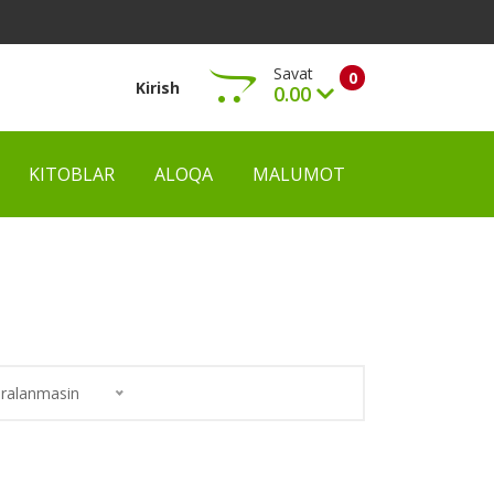
Savat
0
Kirish
0.00
KITOBLAR
ALOQA
MALUMOT
Ko‘rish
ralanmasin