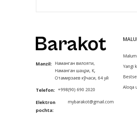
MAL
Malum
Наманган вилояти,
Manzil:
Yangi k
Наманган шаҳри, Қ.
Bestsel
Отамирзаев кўчаси, 64 уй
Aloqa 
+998(90) 690 2020
Telefon:
mybarakot@gmail.com
Elektron
pochta: