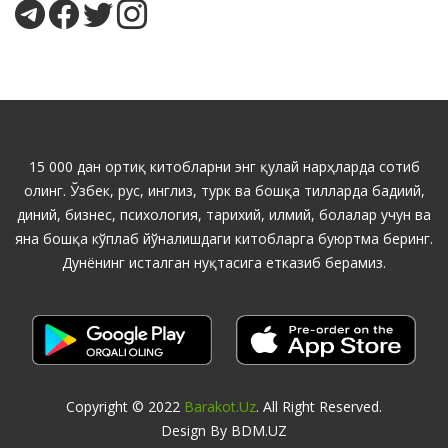
15 000 дан ортиқ китобларни энг қулай нарҳларда сотиб
олинг. Ўзбек, рус, инглиз, турк ва бошқа тилларда бадиий,
диний, бизнес, психология, тарихий, илмий, болалар учун ва
яна бошқа кўплаб йўналишдаги китобларга буюртма беринг.
Дунёнинг исталган нуқтасига етказиб берамиз.
Copyright © 2022
Barakot.uz
. All Right Reserved.
Design By BDM.UZ