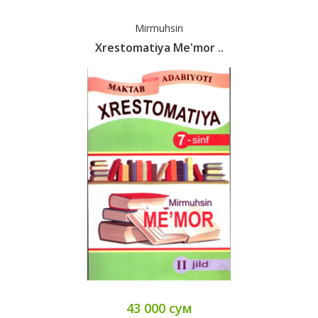
Mirmuhsin
Xrestomatiya Me'mor ..
43 000 сум