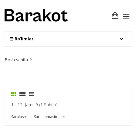
Bo‘limlar
Site
Bosh sahifa
Breadcrumb
1 - 12, Jami: 9 (1 Sahifa)
Saralash:
Saralanmasin