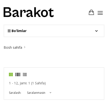
Bo‘limlar
Site
Bosh sahifa
Breadcrumb
1 - 12, Jami: 1 (1 Sahifa)
Saralash:
Saralanmasin