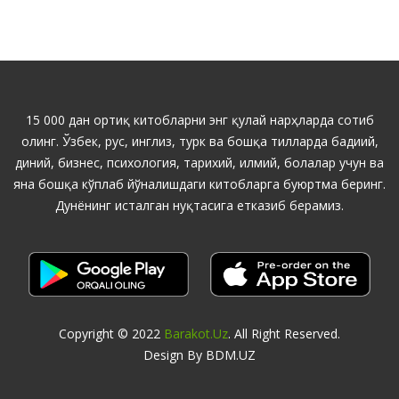
15 000 дан ортиқ китобларни энг қулай нарҳларда сотиб
олинг. Ўзбек, рус, инглиз, турк ва бошқа тилларда бадиий,
диний, бизнес, психология, тарихий, илмий, болалар учун ва
яна бошқа кўплаб йўналишдаги китобларга буюртма беринг.
Дунёнинг исталган нуқтасига етказиб берамиз.
Copyright © 2022
Barakot.uz
. All Right Reserved.
Design By BDM.UZ