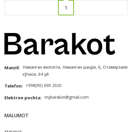
1
Наманган вилояти, Наманган шаҳри, Қ. Отамирзаев
Manzil:
кўчаси, 64 уй
+998(90) 690 2020
Telefon:
mybarakot@gmail.com
Elektron pochta:
MALUMOT
Malumot