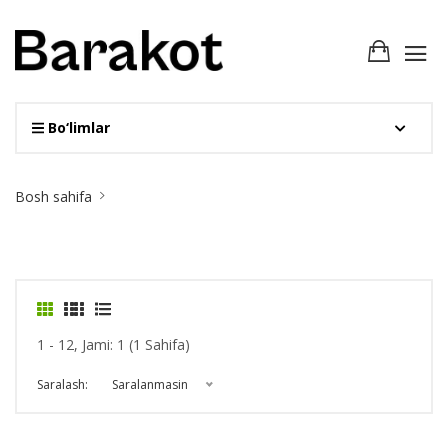
Bo‘limlar
Site
Bosh sahifa
Breadcrumb
1 - 12, Jami: 1 (1 Sahifa)
Saralash:
Saralanmasin