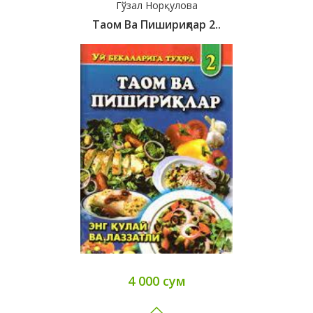
Гўзал Норқулова
Таом Ва Пишириқлар 2..
4 000 сум