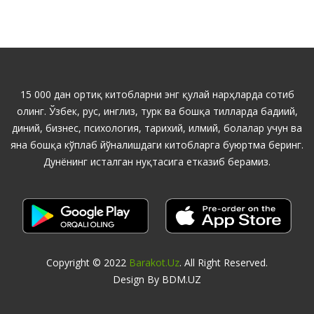
15 000 дан ортиқ китобларни энг қулай нарҳларда сотиб
олинг. Ўзбек, рус, инглиз, турк ва бошқа тилларда бадиий,
диний, бизнес, психология, тарихий, илмий, болалар учун ва
яна бошқа кўплаб йўналишдаги китобларга буюртма беринг.
Дунёнинг исталган нуқтасига етказиб берамиз.
Copyright © 2022
Barakot.uz
. All Right Reserved.
Design By BDM.UZ