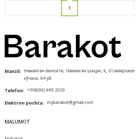
1
Наманган вилояти, Наманган шаҳри, Қ. Отамирзаев
Manzil:
кўчаси, 64 уй
+998(90) 690 2020
Telefon:
mybarakot@gmail.com
Elektron pochta:
MALUMOT
Malumot