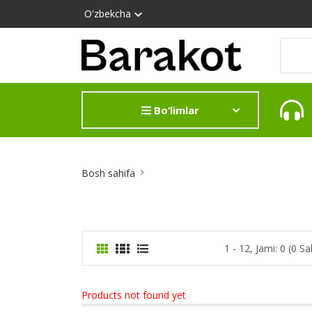
O'zbekcha
Bo‘limlar
Site
Bosh sahifa
Breadcrumb
1 - 12, Jami: 0 (0 Sa
Products not found yet