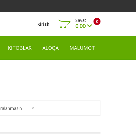
Savat
0
Kirish
0.00
KITOBLAR
ALOQA
MALUMOT
Ko‘rish
ralanmasin