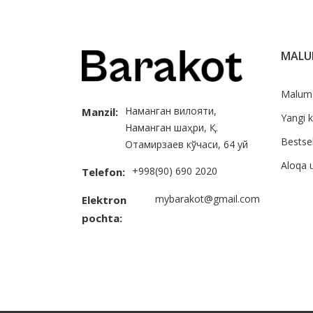
MAL
Malum
Наманган вилояти,
Manzil:
Yangi k
Наманган шаҳри, Қ.
Bestsel
Отамирзаев кўчаси, 64 уй
Aloqa 
+998(90) 690 2020
Telefon:
mybarakot@gmail.com
Elektron
pochta: