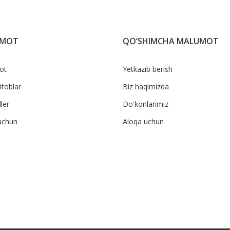
UMOT
QO‘SHIMCHA MALUMOT
ot
Yetkazib berish
itoblar
Biz haqimizda
ler
Do'konlarimiz
uchun
Aloqa uchun