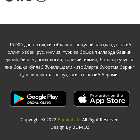
15 000 дан ортиқ китобларни энг қулай нарҳларда сотиб
олинг. Ўзбек, рус, инглиз, турк ва бошқа тилларда бадиий,
диний, бизнес, психология, тарихий, илмий, болалар учун ва
яна бошқа кўплаб йўналишдаги китобларга буюртма беринг.
Дунёнинг исталган нуқтасига етказиб берамиз.
Copyright © 2022
Barakot.uz
. All Right Reserved.
Design By BDM.UZ