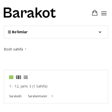
Bo‘limlar
Site
Bosh sahifa
Breadcrumb
1 - 12, Jami: 3 (1 Sahifa)
Saralash:
Saralanmasin