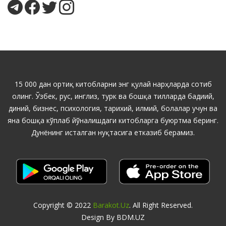
15 000 дан ортиқ китобларни энг қулай нарҳларда сотиб
олинг. Ўзбек, рус, инглиз, турк ва бошқа тилларда бадиий,
диний, бизнес, психология, тарихий, илмий, болалар учун ва
яна бошқа кўплаб йўналишдаги китобларга буюртма беринг.
Дунёнинг исталган нуқтасига етказиб берамиз.
Copyright © 2022
Barakot.uz
. All Right Reserved.
Design By BDM.UZ