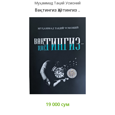
Муҳаммад Тақий Усмоний
Вақтингиз Ҳаётингиз ..
19 000 сум