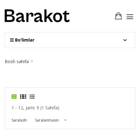
Bo‘limlar
Site
Bosh sahifa
Breadcrumb
1 - 12, Jami: 9 (1 Sahifa)
Saralash:
Saralanmasin