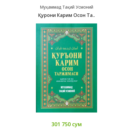
Муҳаммад Тақий Усмоний
Қурони Карим Осон Та..
301 750 сум