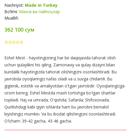
Nashriyot:
Made in Turkey
Bo‘limi:
Махси ва пайпоқлар
Muallifi:
362 100 сум
Product
Eshel Mest - hayotingizning har bir daqiqasida tahorat olish
Summery
uchun qulaylikni his qiling. Zamonaviy va qulay dizayni bilan
kundalik hayotingizda tahorat olishingizni osonlashtiradi. Bu
javrobda oyoqlaringiz nafas oladi va u suvga chidamli. Bu
gigienik, estetik va amaliyotdan o'tgan javrobdir. Oyoqlaringizga
orom bering. Eshel Mestda mash tortishga bo'lgan shartlar
topiladi. Haj va umrada; O'qishda; Safarda; Shifoxonada;
Qurilishdagi kabi qiyin ishlarda ham bu javrobni bemalol
kiyishingiz mumkin. Va bu ibodat qilishingizni osonlashtiradi.
O'lcham: 39-42 gacha, 43-46 gacha.