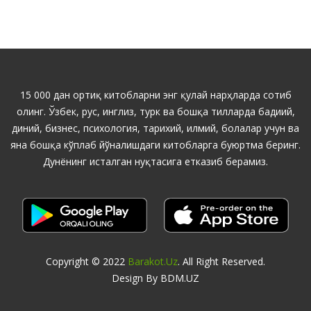
15 000 дан ортиқ китобларни энг қулай нарҳларда сотиб
олинг. Ўзбек, рус, инглиз, турк ва бошқа тилларда бадиий,
диний, бизнес, психология, тарихий, илмий, болалар учун ва
яна бошқа кўплаб йўналишдаги китобларга буюртма беринг.
Дунёнинг исталган нуқтасига етказиб берамиз.
Copyright © 2022
Barakot.uz
. All Right Reserved.
Design By BDM.UZ