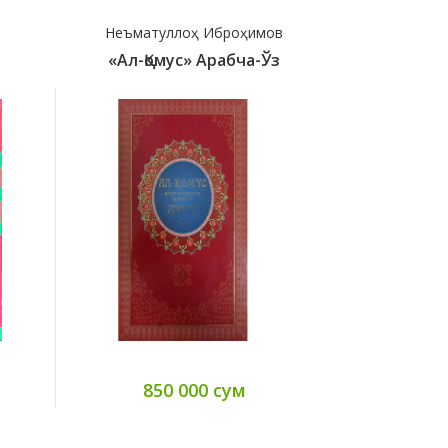
Неъматуллоҳ Иброҳимов
Hasa
«Ал-Қомус» Арабча-Ўз
12000 A
850 000 сум
28