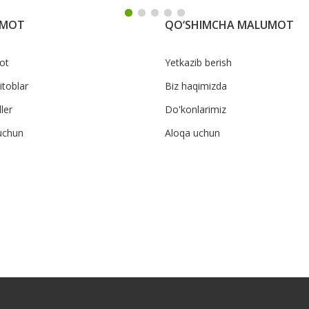
UMOT
QO‘SHIMCHA MALUMOT
ot
Yetkazib berish
itoblar
Biz haqimizda
ler
Do'konlarimiz
uchun
Aloqa uchun