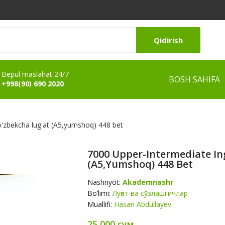
Qidirish
Bepul maslahat 24/7
BOSH SAHIFA
+998(90) 690 2020
o'zbekcha lug'at (A5,yumshoq) 448 bet
7000 Upper-Intermediate In
(A5,yumshoq) 448 Bet
Nashriyot:
Akademnashr
Bo‘limi:
Луғат ва сўзлашгичлар
Muallifi:
Hasan Abdullayev
25 000 сум