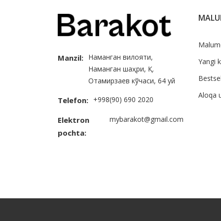
MAL
Malum
Наманган вилояти,
Manzil:
Yangi k
Наманган шаҳри, Қ.
Bestsel
Отамирзаев кўчаси, 64 уй
Aloqa 
+998(90) 690 2020
Telefon:
mybarakot@gmail.com
Elektron
pochta: