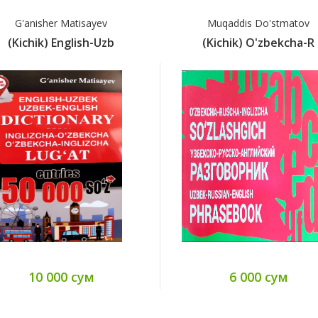
G'anisher Matisayev
Muqaddis Do'stmatov
(Kichik) English-Uzb
(Kichik) O'zbekcha-R
10 000 сум
6 000 сум