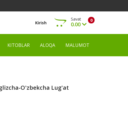
Savat
0
Kirish
0.00
KITOBLAR
ALOQA
MALUMOT
Ko‘rish
glizcha-O'zbekcha Lug'at