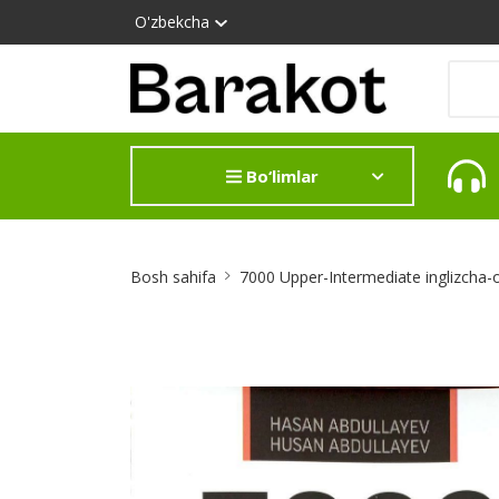
O'zbekcha
Bo‘limlar
Site
Bosh sahifa
7000 Upper-Intermediate inglizcha-
Breadcrumb