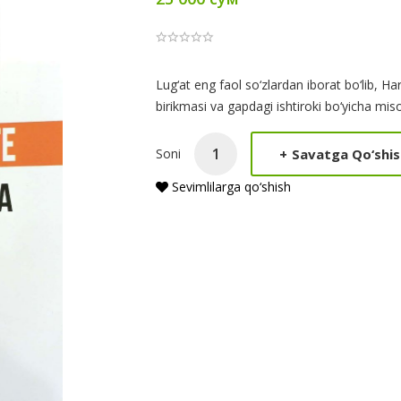
Product
Lug‘at eng faol so‘zlardan iborat bo‘lib, Har
birikmasi va gapdagi ishtiroki bo‘yicha misol
Summery
+
Savatga Qo‘shis
Soni
Sevimlilarga qo‘shish