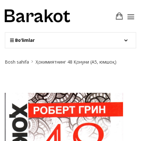
Bo‘limlar
Site
Bosh sahifa
Ҳокимиятнинг 48 Қонуни (А5, юмшоқ)
Breadcrumb