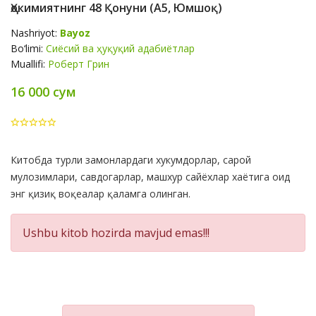
Ҳокимиятнинг 48 Қонуни (А5, Юмшоқ)
Nashriyot:
Bayoz
Bo‘limi:
Сиёсий ва ҳуқуқий адабиётлар
Muallifi:
Роберт Грин
16 000 сум
Product
Китобда турли замонлардаги хукумдорлар, сарой
Summery
мулозимлари, савдогарлар, машхур сайёхлар хаётига оид
энг қизиқ воқеалар қаламга олинган.
Ushbu kitob hozirda mavjud emas!!!