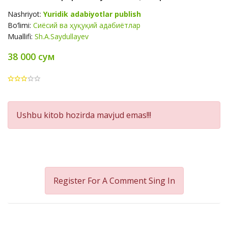
Nashriyot:
Yuridik adabiyotlar publish
Bo‘limi:
Сиёсий ва ҳуқуқий адабиётлар
Muallifi:
Sh.A.Saydullayev
38 000 сум
Product
Ushbu kitob hozirda mavjud emas!!!
Summery
Register For A Comment
Sing In