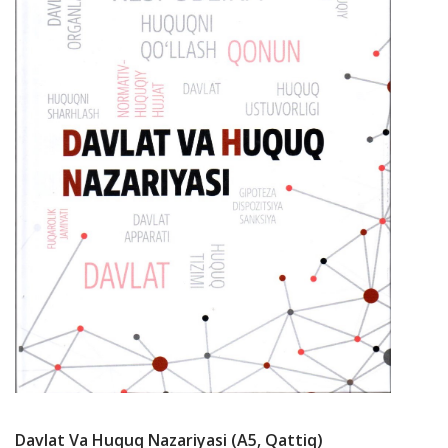
Davlat Va Huquq Nazariyasi (А5, Qattiq)