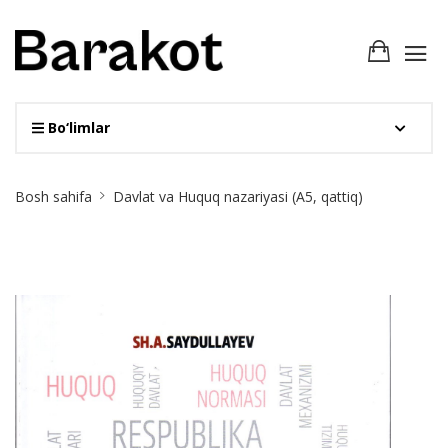
Bo‘limlar
Site
Bosh sahifa
Davlat va Huquq nazariyasi (А5, qattiq)
Breadcrumb