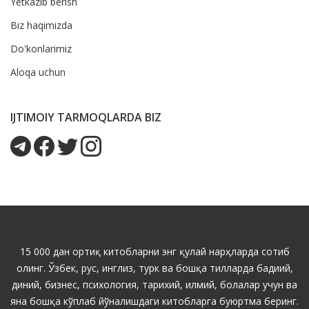
Yetkazib berish
Biz haqimizda
Do'konlarimiz
Aloqa uchun
IJTIMOIY TARMOQLARDA BIZ
15 000 дан ортиқ китобларни энг қулай нарҳларда сотиб
олинг. Ўзбек, рус, инглиз, турк ва бошқа тилларда бадиий,
диний, бизнес, психология, тарихий, илмий, болалар учун ва
яна бошқа кўплаб йўналишдаги китобларга буюртма беринг.