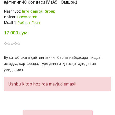
Ҳаётнинг 48 Қоидаси IV (А5, Юмшоқ)
Nashriyot:
Info Capital Group
Bo‘limi:
Психологик
Muallifi:
Роберт Грин
17 000 сум
Product
Бу китоб сизга ҳаётингизнинг барча жабҳасида - ишда,
Summery
ижодда, каръерада, турмушингизда асқотади, деган
умиддамиз.
Ushbu kitob hozirda mavjud emas!!!