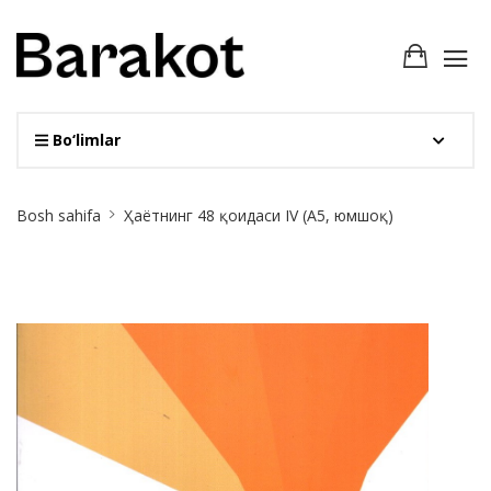
Bo‘limlar
Site
Bosh sahifa
Ҳаётнинг 48 қоидаси IV (А5, юмшоқ)
Breadcrumb