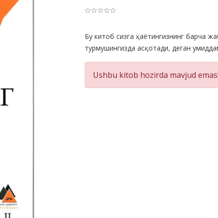
Product
Бу китоб сизга ҳаётингизнинг барча жа
турмушингизда асқотади, деган умидда
Summery
Ushbu kitob hozirda mavjud emas!