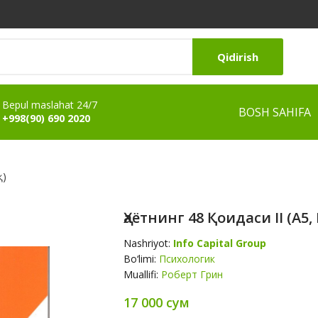
Qidirish
Bepul maslahat 24/7
BOSH SAHIFA
+998(90) 690 2020
қ)
Ҳаётнинг 48 Қоидаси II (А5
Nashriyot:
Info Capital Group
Bo‘limi:
Психологик
Muallifi:
Роберт Грин
17 000 сум