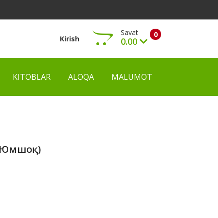
Savat
0
Kirish
0.00
KITOBLAR
ALOQA
MALUMOT
Ko‘rish
, Юмшоқ)