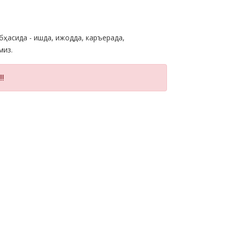
бҳасида - ишда, ижодда, каръерада,
миз.
!!