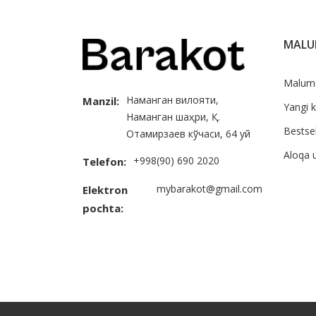
MAL
Malum
Наманган вилояти,
Manzil:
Yangi k
Наманган шаҳри, Қ.
Bestsel
Отамирзаев кўчаси, 64 уй
Aloqa 
+998(90) 690 2020
Telefon:
mybarakot@gmail.com
Elektron
pochta: