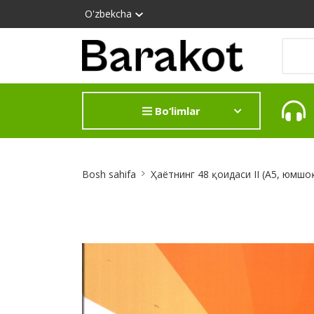
O'zbekcha
Bo‘limlar
Site
Bosh sahifa
Ҳаётнинг 48 қоидаси II (А5, юмшо
Breadcrumb