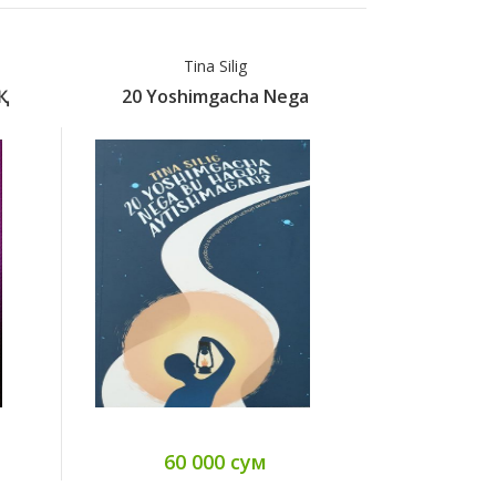
Tina Silig
Ро
20 Yoshimgacha Nega
200 Ҳа
60 000 сум
39