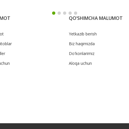
UMOT
QO‘SHIMCHA MALUMOT
ot
Yetkazib berish
itoblar
Biz haqimizda
ler
Do'konlarimiz
uchun
Aloqa uchun