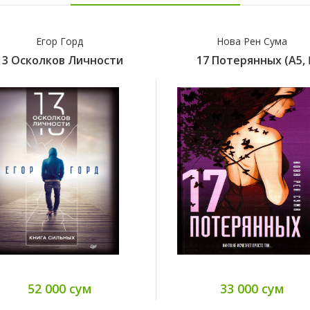
Егор Горд
Нова Рен Сума
13 Осколков Личности
17 Потерянных (А5, Қ
52 000 сум
33 000 сум