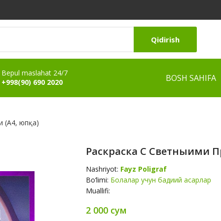
Qidirish
Bepul maslahat 24/7
BOSH SAHIFA
+998(90) 690 2020
 (А4, юпқа)
Раскраска С Светныими П
Nashriyot:
Fayz Poligraf
Bo‘limi:
Болалар учун бадиий асарлар
Muallifi:
2 000 сум