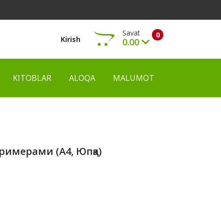
Savat
0
Kirish
0.00
KITOBLAR
ALOQA
MALUMOT
Ko‘rish
римерами (А4, Юпқа)