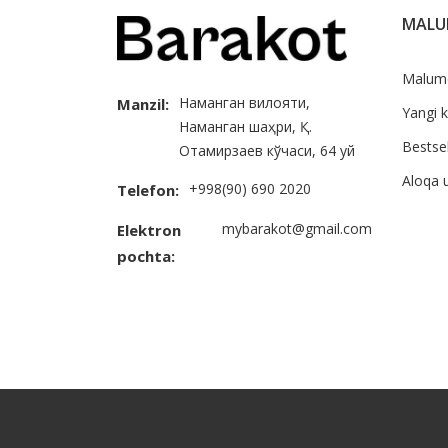
MAL
Malum
Наманган вилояти,
Manzil:
Yangi k
Наманган шаҳри, Қ.
Bestsel
Отамирзаев кўчаси, 64 уй
Aloqa 
+998(90) 690 2020
Telefon:
mybarakot@gmail.com
Elektron
pochta: