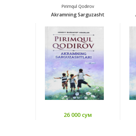
imqul Qodirov
Pirimqul Qodirov
ing Sarguzasht
Akramning Sarguzasht
6 000 сум
22 000 сум