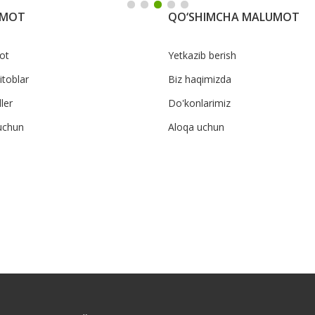
UMOT
QO‘SHIMCHA MALUMOT
ot
Yetkazib berish
itoblar
Biz haqimizda
ler
Do'konlarimiz
uchun
Aloqa uchun