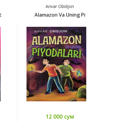
jon
Anvar Obidjon
ning Pi
Alamazonning Ikkinch
ум
13 000 сум