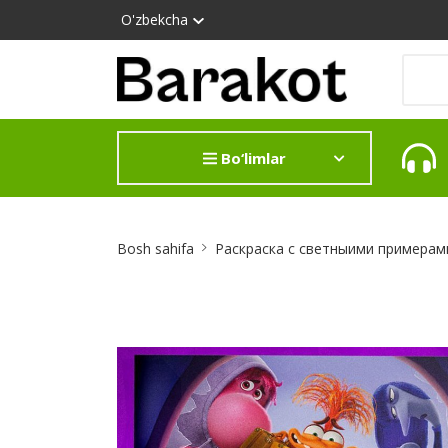
O'zbekcha
Bo‘limlar
Site
Bosh sahifa
Раскраска с светныими примерами
Breadcrumb