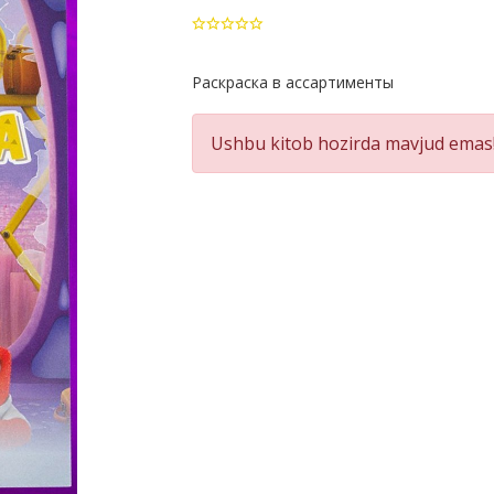
Product
Раскраска в ассартименты
Summery
Ushbu kitob hozirda mavjud emas!