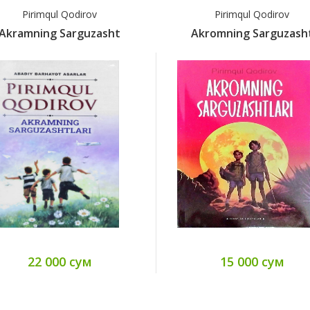
Pirimqul Qodirov
Anvar Obid
Akromning Sarguzasht
Alamazon Va U
15 000 сум
12 000 с