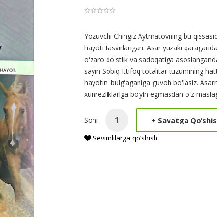
Product
Yozuvchi Chingiz Aytmatovning bu qissasida 
hayoti tasvirlangan. Asar yuzaki qaragand
Summery
oʻzaro do'stlik va sadoqatiga asoslanganda
sayin Sobiq Ittifoq totalitar tuzumining 
hayotini bulgʻaganiga guvoh bo'lasiz. Asa
xunrezliklariga bo‘yin egmasdan oʻz maslag
+
Savatga Qo‘shis
Soni
Sevimlilarga qo‘shish