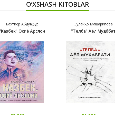
O‘XSHASH KITOBLAR
Бахтиёр Абдуғафур
Зулайҳо Машарипова
"Казбек" Осиё Арслон
"Телба" Аёл Муҳабба