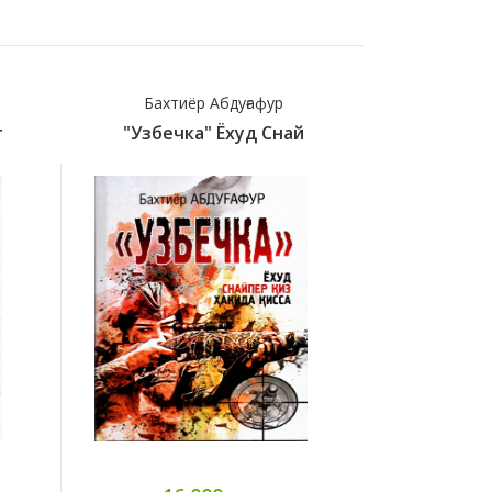
Бахтиёр Абдуғафур
Rust
т
"Узбечка" Ёхуд Снай
100 Ju