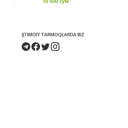
16 000 сум
28
IJTIMOIY TARMOQLARDA BIZ