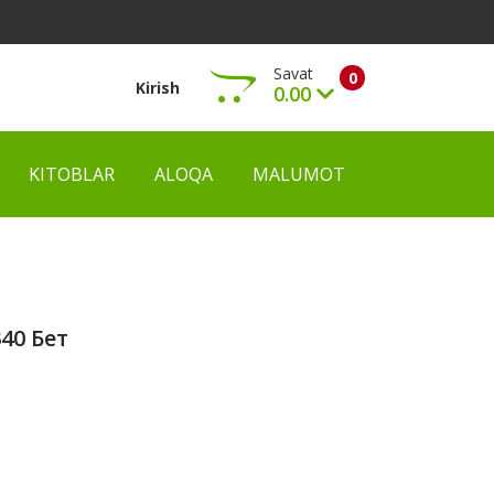
Savat
0
Kirish
0.00
KITOBLAR
ALOQA
MALUMOT
Ko‘rish
340 Бет