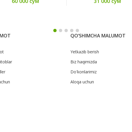
60 000 сум
31 000 сум
UMOT
QO‘SHIMCHA MALUMOT
ot
Yetkazib berish
itoblar
Biz haqimizda
ler
Do'konlarimiz
uchun
Aloqa uchun