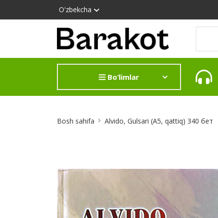
O'zbekcha
Bo‘limlar
Site
Bosh sahifa
Alvido, Gulsari (А5, qattiq) 340 бет
Breadcrumb