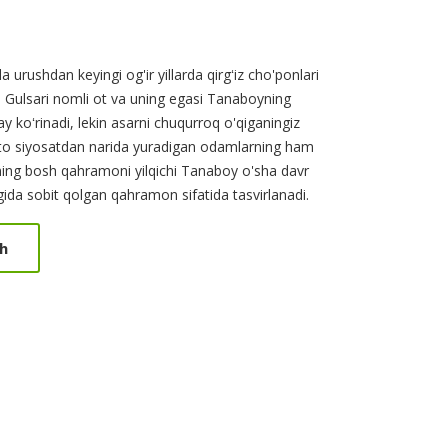
urushdan keyingi og'ir yillarda qirgʻiz cho'ponlari
a Gulsari nomli ot va uning egasi Tanaboyning
y koʻrinadi, lekin asarni chuqurroq o'qiganingiz
hatto siyosatdan narida yuradigan odamlarning ham
rning bosh qahramoni yilqichi Tanaboy o'sha davr
ida sobit qolgan qahramon sifatida tasvirlanadi.
h