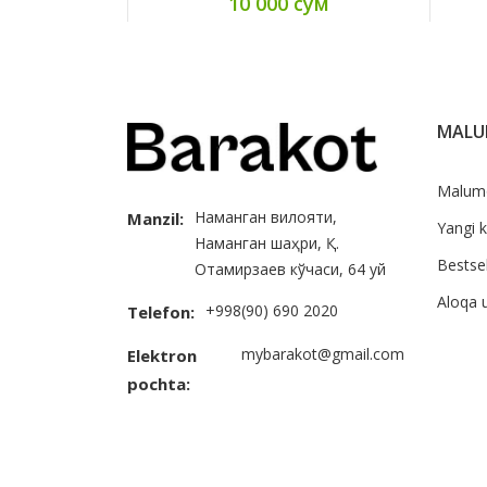
10 000 сум
MAL
Malum
Наманган вилояти,
Manzil:
Yangi k
Наманган шаҳри, Қ.
Bestsel
Отамирзаев кўчаси, 64 уй
Aloqa 
+998(90) 690 2020
Telefon:
mybarakot@gmail.com
Elektron
pochta: