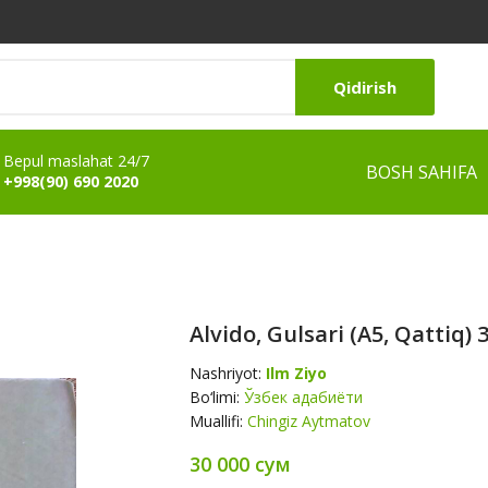
Qidirish
Bepul maslahat 24/7
BOSH SAHIFA
+998(90) 690 2020
Alvido, Gulsari (А5, Qattiq) 
Nashriyot:
Ilm Ziyo
Bo‘limi:
Ўзбек адабиёти
Muallifi:
Chingiz Aytmatov
30 000 сум