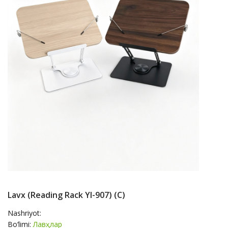
Lavx (reading Rack Yl-907) (c)
Nashriyot:
Bo‘limi:
Лавҳлар