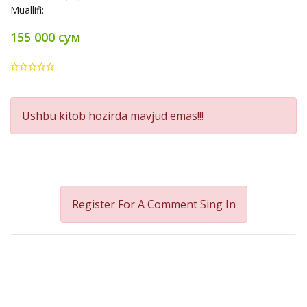
Muallifi:
155 000 сум
Product
Ushbu kitob hozirda mavjud emas!!!
Summery
Register For A Comment
Sing In