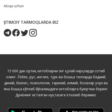
Aloqa uchun
IJTIMOIY TARMOQLARDA BIZ
15 000 дан ортиқ китобларни энг қулай нарҳларда сотиб
олинг. Ўзбек, рус, инглиз, турк ва бошқа тилларда бадиий,
диний, бизнес, психология, тарихий, илмий, болалар учун ва
яна бошқа кўплаб йўналишдаги китобларга буюртма беринг.
Дунёнинг исталган нуқтасига етказиб берамиз.