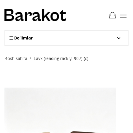
Bo‘limlar
Site
Bosh sahifa
Lavx (reading rack yl-907) (c)
Breadcrumb