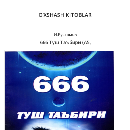
O‘XSHASH KITOBLAR
И.Рустамов
666 Туш Таъбири (А5,