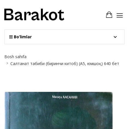
Bo‘limlar
Site
Bosh sahifa
Breadcrumb
Салтанат табиби (биринчи китоб) (А5, юмшоқ) 640 бет