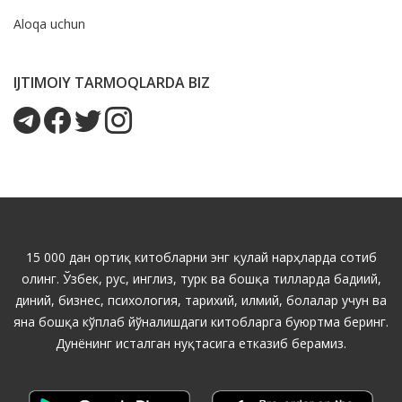
Aloqa uchun
IJTIMOIY TARMOQLARDA BIZ
15 000 дан ортиқ китобларни энг қулай нарҳларда сотиб
олинг. Ўзбек, рус, инглиз, турк ва бошқа тилларда бадиий,
диний, бизнес, психология, тарихий, илмий, болалар учун ва
яна бошқа кўплаб йўналишдаги китобларга буюртма беринг.
Дунёнинг исталган нуқтасига етказиб берамиз.