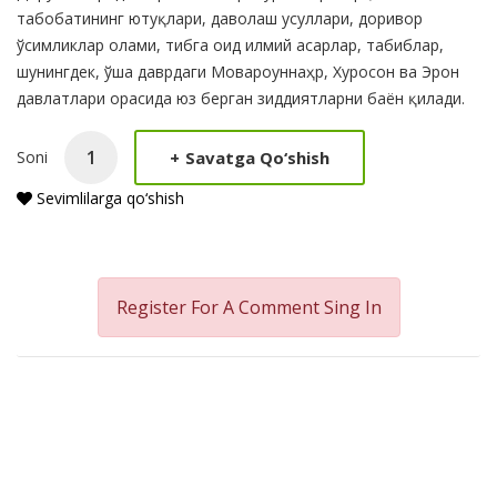
табобатининг ютуқлари, даволаш усуллари, доривор
ўсимликлар олами, тибга оид илмий асарлар, табиблар,
шунингдек, ўша даврдаги Мовароуннаҳр, Хуросон ва Эрон
давлатлари орасида юз берган зиддиятларни баён қилади.
+
Savatga Qo‘shish
Soni
Sevimlilarga qo‘shish
Register For A Comment
Sing In