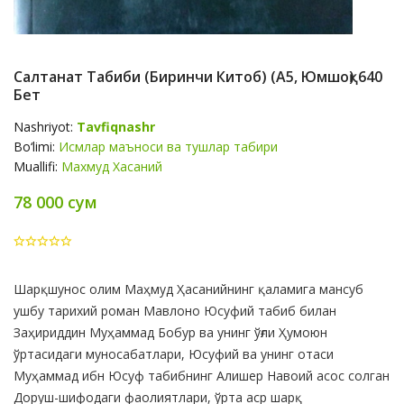
Салтанат Табиби (биринчи Китоб) (А5, Юмшоқ) 640
Бет
Nashriyot:
Tavfiqnashr
Bo‘limi:
Исмлар маъноси ва тушлар табири
Muallifi:
Махмуд Хасаний
78 000 сум
Product
Шарқшунос олим Маҳмуд Ҳасанийнинг қаламига мансуб
Summery
ушбу тарихий роман Мавлоно Юсуфий табиб билан
Заҳириддин Муҳаммад Бобур ва унинг ўғли Ҳумоюн
ўртасидаги муносабатлари, Юсуфий ва унинг отаси
Муҳаммад ибн Юсуф табибнинг Алишер Навоий асос солган
Доруш-шифодаги фаолиятлари, ўрта аср шарқ