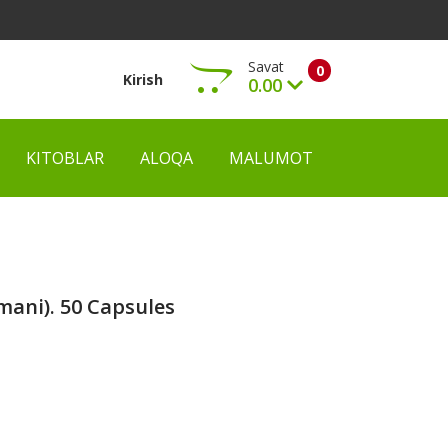
Savat
0
Kirish
0.00
KITOBLAR
ALOQA
MALUMOT
Ko‘rish
mani). 50 Capsules