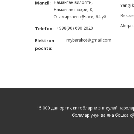
Наманган вилояти,
Manzil:
Yangi k
Наманган шаҳри, Қ.
Bestsel
Отамирзаев кўчаси, 64 уй
Aloqa 
+998(90) 690 2020
Telefon:
mybarakot@gmail.com
Elektron
pochta:
15 000 дан ортиқ китобларни энг қулай нарҳлар
болалар учун ва яна бошқа к