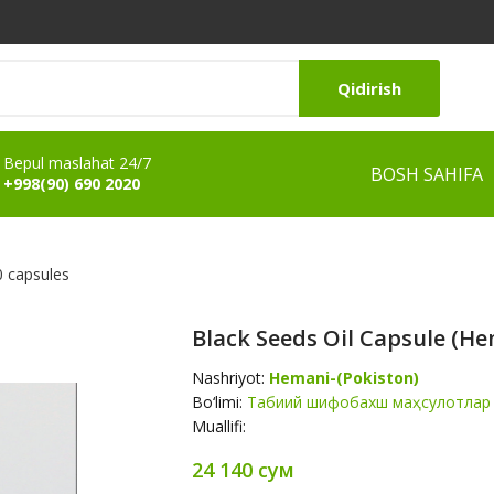
Qidirish
Bepul maslahat 24/7
BOSH SAHIFA
+998(90) 690 2020
0 capsules
Black Seeds Oil Capsule (He
Nashriyot:
Hemani-(Pokiston)
Bo‘limi:
Табиий шифобахш маҳсулотлар
Muallifi:
24 140 сум