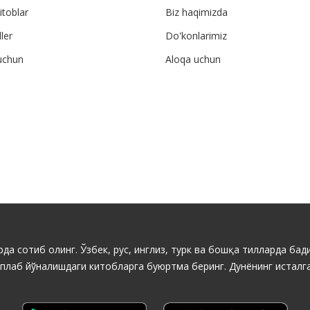
itoblar
Biz haqimizda
ler
Do'konlarimiz
uchun
Aloqa uchun
да сотиб олинг. Ўзбек, рус, инглиз, турк ва бошқа тилларда бади
ўплаб йўналишдаги китобларга буюртма беринг. Дунёнинг исталга