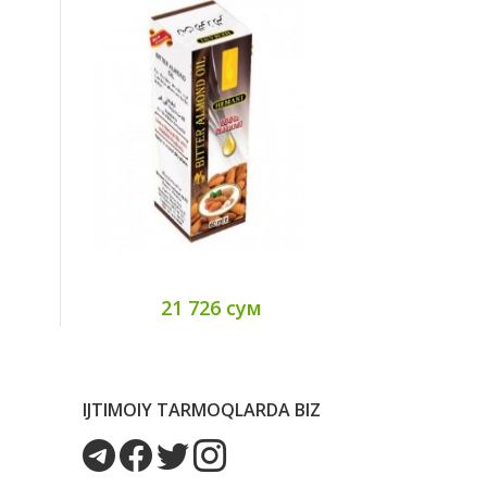
21 726 сум
30
IJTIMOIY TARMOQLARDA BIZ