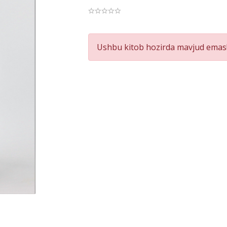
Product
Ushbu kitob hozirda mavjud emas!
Summery