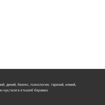
ий, диний, бизнес, психология, тарихий, илмий,
н нуқтасига етказиб берамиз.