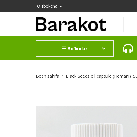
O'zbekcha
Bo‘limlar
Site
Bosh sahifa
Black Seeds oil capsule (Hemani). 5
Breadcrumb