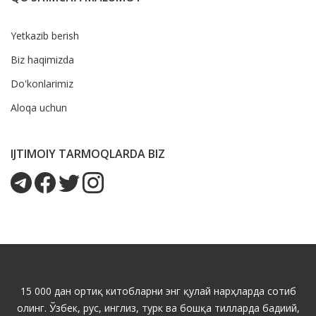
Yetkazib berish
Biz haqimizda
Do'konlarimiz
Aloqa uchun
IJTIMOIY TARMOQLARDA BIZ
15 000 дан ортиқ китобларни энг қулай нарҳларда сотиб
олинг. Ўзбек, рус, инглиз, турк ва бошқа тилларда бадиий,