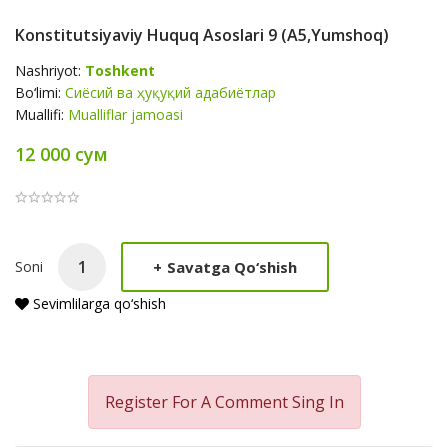
Konstitutsiyaviy Huquq Asoslari 9 (A5,yumshoq)
Nashriyot:
Toshkent
Bo‘limi:
Сиёсий ва ҳуқуқий адабиётлар
Muallifi:
Mualliflar jamoasi
12 000 сум
Product
+
Savatga Qo‘shish
Soni
Summery
Sevimlilarga qo‘shish
Register For A Comment
Sing In