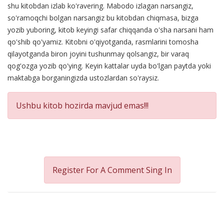
shu kitobdan izlab ko'ravering. Mabodo izlagan narsangiz,
so'ramoqchi bolgan narsangiz bu kitobdan chiqmasa, bizga
yozib yuboring, kitob keyingi safar chiqqanda o'sha narsani ham
qo'shib qo'yamiz. Kitobni o'qiyotganda, rasmlarini tomosha
qilayotganda biron joyini tushunmay qolsangiz, bir varaq
qog'ozga yozib qo'ying. Keyin kattalar uyda bo'lgan paytda yoki
maktabga borganingizda ustozlardan so'raysiz.
Ushbu kitob hozirda mavjud emas!!!
Register For A Comment
Sing In