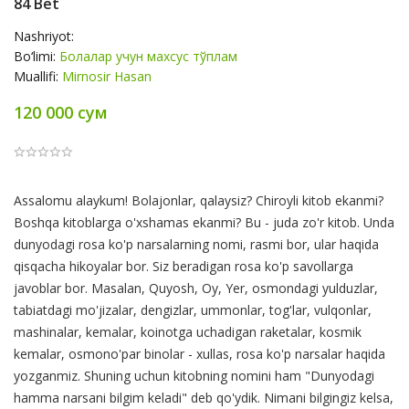
84 Bet
Nashriyot:
Bo‘limi:
Болалар учун махсус тўплам
Muallifi:
Mirnosir Hasan
120 000 сум
Product
Assalomu alaykum! Bolajonlar, qalaysiz? Chiroyli kitob ekanmi?
Summery
Boshqa kitoblarga o'xshamas ekanmi? Bu - juda zo'r kitob. Unda
dunyodagi rosa ko'p narsalarning nomi, rasmi bor, ular haqida
qisqacha hikoyalar bor. Siz beradigan rosa ko'p savollarga
javoblar bor. Masalan, Quyosh, Oy, Yer, osmondagi yulduzlar,
tabiatdagi mo'jizalar, dengizlar, ummonlar, tog'lar, vulqonlar,
mashinalar, kemalar, koinotga uchadigan raketalar, kosmik
kemalar, osmono'par binolar - xullas, rosa ko'p narsalar haqida
yozganmiz. Shuning uchun kitobning nomini ham "Dunyodagi
hamma narsani bilgim keladi" deb qo'ydik. Nimani bilgingiz kelsa,