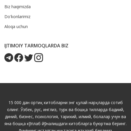
Biz haqimizda
Do'konlarimiz
Aloqa uchun
IJTIMOIY TARMOQLARDA BIZ
15 000 дан ортиқ китобларни энг қулай нарҳларда сотиб
олинг. Ўзбек, рус, инглиз, турк ва бошқа тилларда бадиий,
диний, бизнес, психология, тарихий, илмий, болалар учун ва
яна бошқа кўплаб йўналишдаги китобларга буюртма беринг.
Дунёнинг исталган нуқтасига етказиб берамиз.