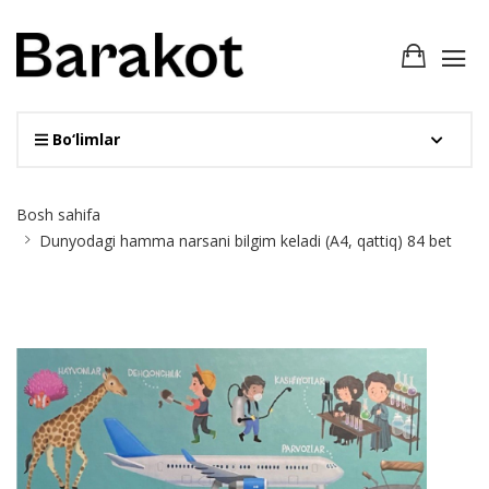
Bo‘limlar
Site
Bosh sahifa
Breadcrumb
Dunyodagi hamma narsani bilgim keladi (А4, qattiq) 84 bet