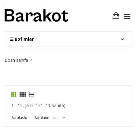
Bo‘limlar
Site
Bosh sahifa
Breadcrumb
1 - 12, Jami: 131 (11 Sahifa)
Saralash:
Saralanmasin