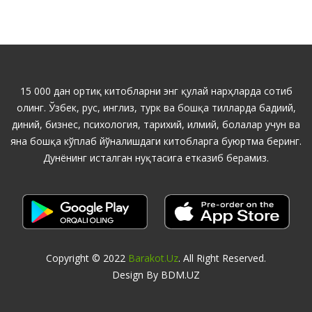
15 000 дан ортиқ китобларни энг қулай нарҳларда сотиб
олинг. Ўзбек, рус, инглиз, турк ва бошқа тилларда бадиий,
диний, бизнес, психология, тарихий, илмий, болалар учун ва
яна бошқа кўплаб йўналишдаги китобларга буюртма беринг.
Дунёнинг исталган нуқтасига етказиб берамиз.
Copyright © 2022
Barakot.uz
. All Right Reserved.
Design By BDM.UZ