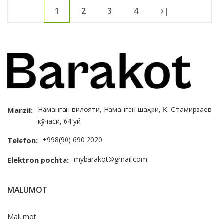
1
2
3
4
|
Наманган вилояти, Наманган шаҳри, Қ. Отамирзаев
Manzil:
кўчаси, 64 уй
+998(90) 690 2020
Telefon:
mybarakot@gmail.com
Elektron pochta:
MALUMOT
Malumot