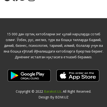
15 000 дан ортиқ китобларни энг қулай нарҳларда сотиб
олинг. Ўзбек, рус, инглиз, турк ва бошқа тилларда бадиий,
диний, бизнес, психология, тарихий, илмий, болалар учун ва
яна бошқа кўплаб йўналишдаги китобларга буюртма беринг.
Дунёнинг исталган нуқтасига етказиб берамиз.
Copyright © 2022
Barakot.uz
. All Right Reserved.
Design By BDM.UZ