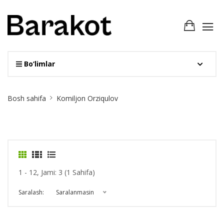
Bo‘limlar
Site
Bosh sahifa
Komiljon Orziqulov
Breadcrumb
1 - 12, Jami: 3 (1 Sahifa)
Saralash:
Saralanmasin