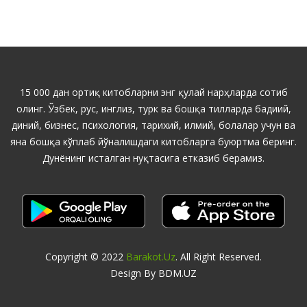
15 000 дан ортиқ китобларни энг қулай нарҳларда сотиб
олинг. Ўзбек, рус, инглиз, турк ва бошқа тилларда бадиий,
диний, бизнес, психология, тарихий, илмий, болалар учун ва
яна бошқа кўплаб йўналишдаги китобларга буюртма беринг.
Дунёнинг исталган нуқтасига етказиб берамиз.
Copyright © 2022
Barakot.uz
. All Right Reserved.
Design By BDM.UZ