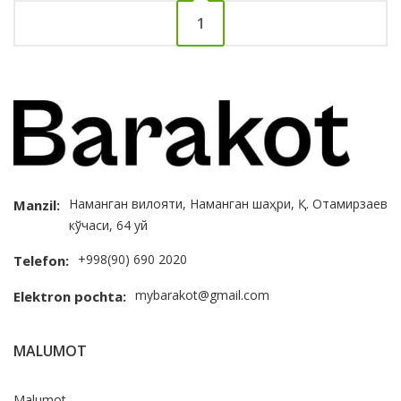
1
Наманган вилояти, Наманган шаҳри, Қ. Отамирзаев
Manzil:
кўчаси, 64 уй
+998(90) 690 2020
Telefon:
mybarakot@gmail.com
Elektron pochta:
MALUMOT
Malumot