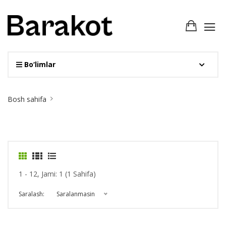
Bo‘limlar
Site
Bosh sahifa
Breadcrumb
1 - 12, Jami: 1 (1 Sahifa)
Saralash:
Saralanmasin