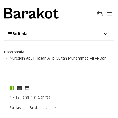
Bo‘limlar
Site
Bosh sahifa
Breadcrumb
Nureddin Abu'l-Hasan Ali b. Sultân Muhammad Ali Al-Qari
1 - 12, Jami: 1 (1 Sahifa)
Saralash:
Saralanmasin