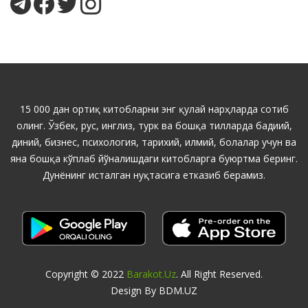
15 000 дан ортиқ китобларни энг қулай нарҳларда сотиб
олинг. Ўзбек, рус, инглиз, турк ва бошқа тилларда бадиий,
диний, бизнес, психология, тарихий, илмий, болалар учун ва
яна бошқа кўплаб йўналишдаги китобларга буюртма беринг.
Дунёнинг исталган нуқтасига етказиб берамиз.
Copyright © 2022
Barakot.uz
. All Right Reserved.
Design By BDM.UZ