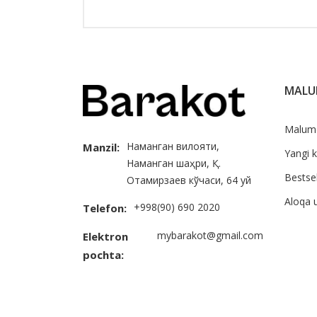
MAL
Malum
Наманган вилояти,
Manzil:
Yangi k
Наманган шаҳри, Қ.
Bestsel
Отамирзаев кўчаси, 64 уй
Aloqa 
+998(90) 690 2020
Telefon:
mybarakot@gmail.com
Elektron
pochta: