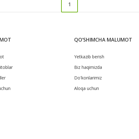
1
UMOT
QO‘SHIMCHA MALUMOT
ot
Yetkazib berish
itoblar
Biz haqimizda
ler
Do'konlarimiz
uchun
Aloqa uchun