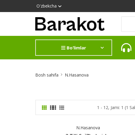
O'zbekcha
Bo‘limlar
Site
Bosh sahifa
N.Hasanova
Breadcrumb
1 - 12, Jami: 1 (1 Sa
N.Hasanova