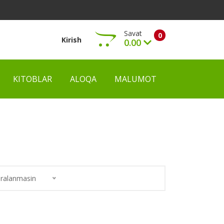
Savat
0
Kirish
0.00
KITOBLAR
ALOQA
MALUMOT
Ko‘rish
ralanmasin