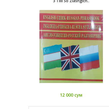
3 Tilli So`zlashgich..
12 000 сум