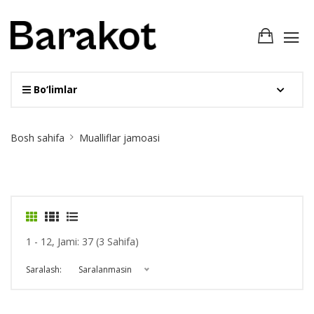
Bo‘limlar
Site
Bosh sahifa
Mualliflar jamoasi
Breadcrumb
1 - 12, Jami: 37 (3 Sahifa)
Saralash:
Saralanmasin