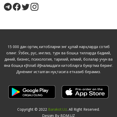
15 000 дан ортиқ китобларни энг қулай нарҳларда сотиб
олинг. Ўзбек, рус, инглиз, турк ва бошқа тилларда бадиий,
диний, бизнес, психология, тарихий, илмий, болалар учун ва
яна бошқа кўплаб йўналишдаги китобларга буюртма беринг.
Дунёнинг исталган нуқтасига етказиб берамиз.
Copyright © 2022
Barakot.uz
. All Right Reserved.
Design By BDM.UZ