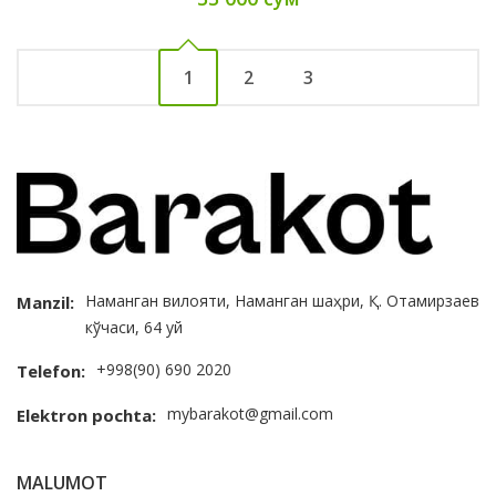
1
2
3
Наманган вилояти, Наманган шаҳри, Қ. Отамирзаев
Manzil:
кўчаси, 64 уй
+998(90) 690 2020
Telefon:
mybarakot@gmail.com
Elektron pochta:
MALUMOT