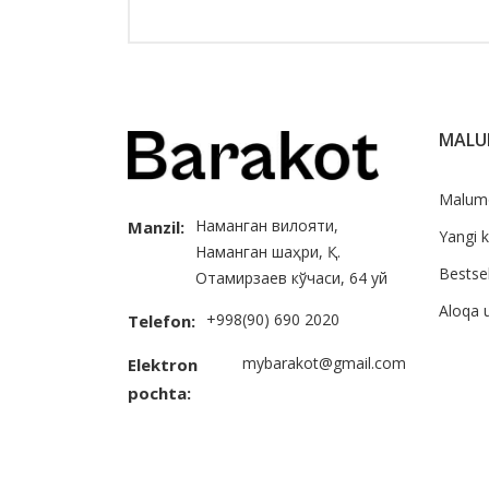
MAL
Malum
Наманган вилояти,
Manzil:
Yangi k
Наманган шаҳри, Қ.
Bestsel
Отамирзаев кўчаси, 64 уй
Aloqa 
+998(90) 690 2020
Telefon:
mybarakot@gmail.com
Elektron
pochta: