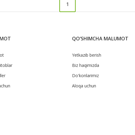
1
UMOT
QO‘SHIMCHA MALUMOT
ot
Yetkazib berish
itoblar
Biz haqimizda
ler
Do'konlarimiz
uchun
Aloqa uchun