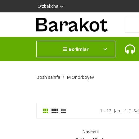
O'zbekcha
Bo‘limlar
Site
Bosh sahifa
M.Onorboyev
Breadcrumb
1 - 12, Jami: 1 (1 Sa
Naseem