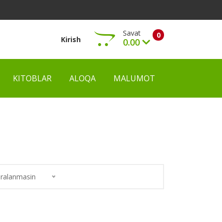
Savat
0
Kirish
0.00
KITOBLAR
ALOQA
MALUMOT
Ko‘rish
ralanmasin