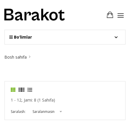
Bo‘limlar
Site
Bosh sahifa
Breadcrumb
1 - 12, Jami: 8 (1 Sahifa)
Saralash:
Saralanmasin