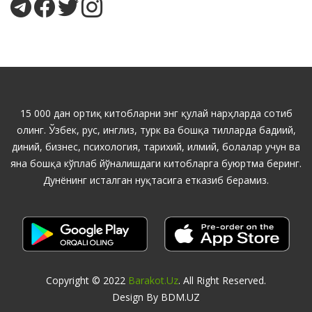
15 000 дан ортиқ китобларни энг қулай нарҳларда сотиб
олинг. Ўзбек, рус, инглиз, турк ва бошқа тилларда бадиий,
диний, бизнес, психология, тарихий, илмий, болалар учун ва
яна бошқа кўплаб йўналишдаги китобларга буюртма беринг.
Дунёнинг исталган нуқтасига етказиб берамиз.
Copyright © 2022
Barakot.uz
. All Right Reserved.
Design By BDM.UZ