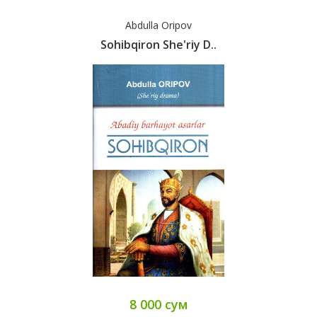
Abdulla Oripov
Sohibqiron She'riy D..
8 000 сум