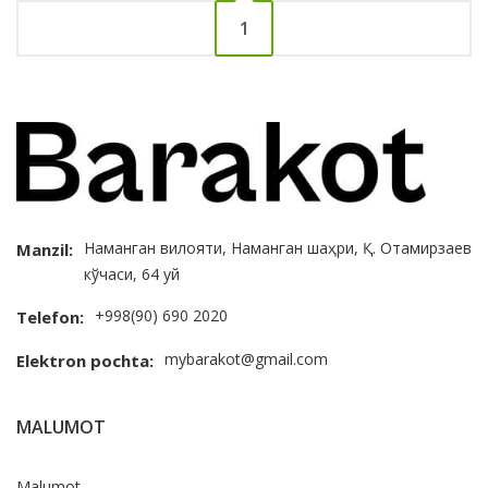
1
Наманган вилояти, Наманган шаҳри, Қ. Отамирзаев
Manzil:
кўчаси, 64 уй
+998(90) 690 2020
Telefon:
mybarakot@gmail.com
Elektron pochta:
MALUMOT
Malumot