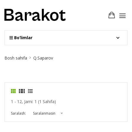
Bo‘limlar
Site
Bosh sahifa
Q.Saparov
Breadcrumb
1 - 12, Jami: 1 (1 Sahifa)
Saralash:
Saralanmasin