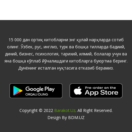
15 000 дан ортиқ китобларни энг қулай нарҳларда сотиб
олинг. Ўзбек, рус, инглиз, турк ва бошқа тилларда бадиий,
диний, бизнес, психология, тарихий, илмий, болалар учун ва
яна бошқа кўплаб йўналишдаги китобларга буюртма беринг.
Дунёнинг исталган нуқтасига етказиб берамиз.
Copyright © 2022
Barakot.uz
. All Right Reserved.
Design By BDM.UZ