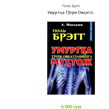
Поль Брэгг
Умуртқа Тўғри Овқатл..
6 000 сум