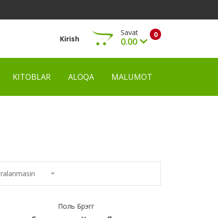
Savat
0
Kirish
0.00
KITOBLAR
ALOQA
MALUMOT
Ko‘rish
ralanmasin
Поль Брэгг