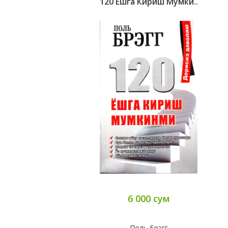
120 Ёшга Кириш Мумки..
6 000 сум
Поль Брэгг