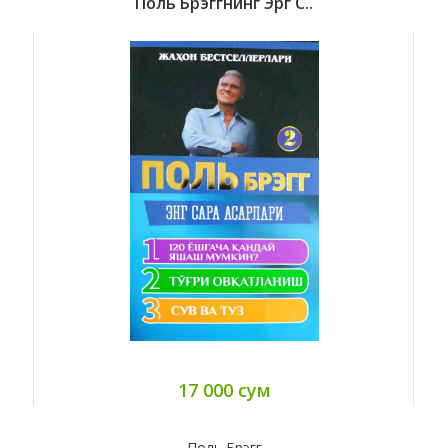
Поль Брэггнинг Эрг С..
17 000 сум
Поль Брэгг