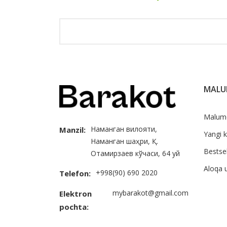
MAL
Malum
Наманган вилояти,
Manzil:
Yangi k
Наманган шаҳри, Қ.
Bestsel
Отамирзаев кўчаси, 64 уй
Aloqa 
+998(90) 690 2020
Telefon:
mybarakot@gmail.com
Elektron
pochta: