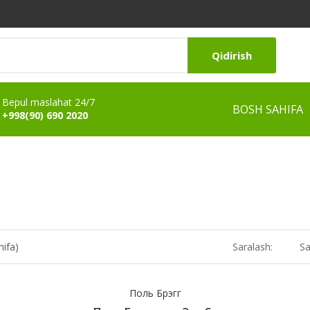
Qidirish
Bepul maslahat 24/7
BOSH SAHIFA
+998(90) 690 2020
hifa)
Saralash:
Sa
Поль Брэгг