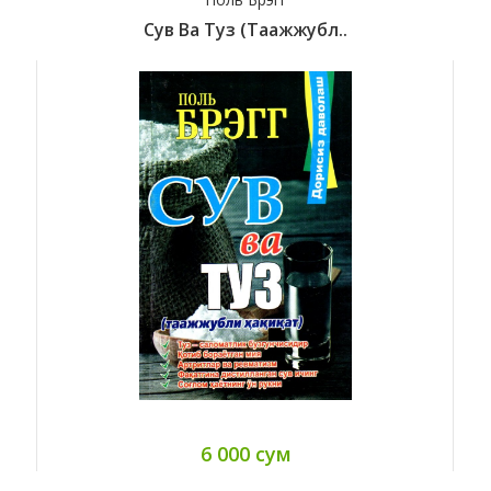
Сув Ва Туз (Таажжубл..
6 000 сум