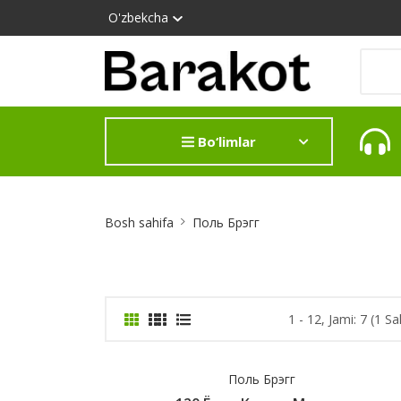
O'zbekcha
Bo‘limlar
Site
Bosh sahifa
Поль Брэгг
Breadcrumb
1 - 12, Jami: 7 (1 Sa
Поль Брэгг