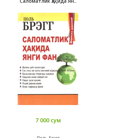
Саломатлик Ҳақида Ян..
7 000 сум
Поль Брэгг