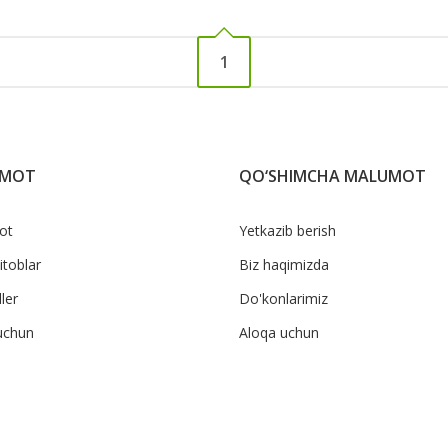
1
UMOT
QO‘SHIMCHA MALUMOT
ot
Yetkazib berish
itoblar
Biz haqimizda
ler
Do'konlarimiz
uchun
Aloqa uchun