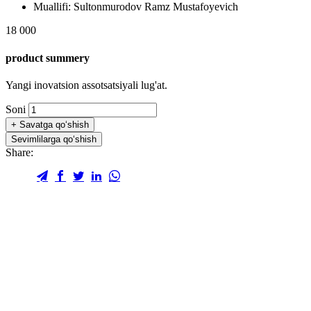
Muallifi:
Sultonmurodov Ramz Mustafoyevich
18 000
product summery
Yangi inovatsion assotsatsiyali lug'at.
Soni
+
Savatga qo‘shish
Sevimlilarga qo‘shish
Share: