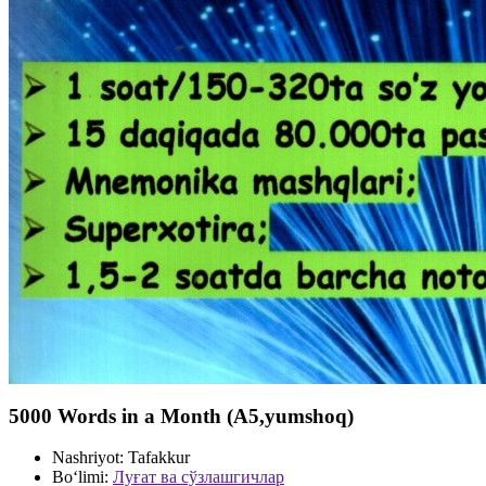
5000 Words in a Month (A5,yumshoq)
Nashriyot:
Tafakkur
Bo‘limi:
Луғат ва сўзлашгичлар