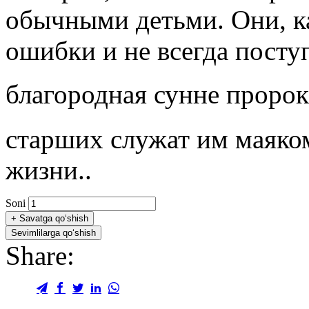
обычными детьми. Они, к
ошибки и не всегда посту
благородная сунне пророка ﷺ и мудрые наставле
старших служат им маяко
жизни..
Soni
+
Savatga qo‘shish
Sevimlilarga qo‘shish
Share: