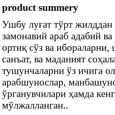
product summery
Ушбу луғат тўрт жилддан 
замонавий араб адабий ва
ортиқ сўз ва ибораларни, 
санъат, ва маданият соҳал
тушунчаларни ўз ичига о
арабшунослар, манбашуно
ўрганувчилари ҳамда кен
мўлжалланган..