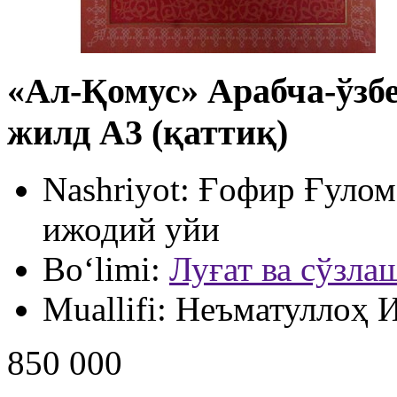
«Ал-Қомус» Арабча-ўзбек
жилд А3 (қаттиқ)
Nashriyot:
Ғофир Ғулом
ижодий уйи
Bo‘limi:
Луғат ва сўзла
Muallifi:
Неъматуллоҳ 
850 000