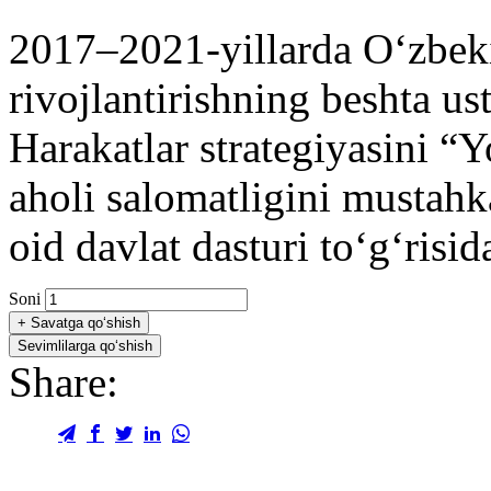
2017–2021-yillarda O‘zbeki
rivojlantirishning beshta us
Harakatlar strategiyasini “
aholi salomatligini mustahk
oid davlat dasturi to‘g‘risid
Soni
+
Savatga qo‘shish
Sevimlilarga qo‘shish
Share: