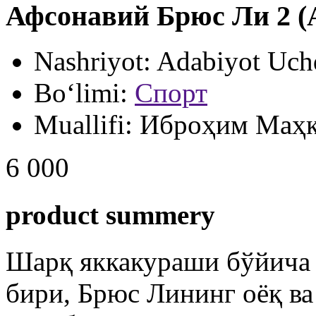
Афсонавий Брюс Ли 2 (
Nashriyot:
Adabiyot Uch
Bo‘limi:
Спорт
Muallifi:
Иброҳим Маҳ
6 000
product summery
Шарқ яккакураши бўйича 
бири, Брюс Лининг оёқ ва