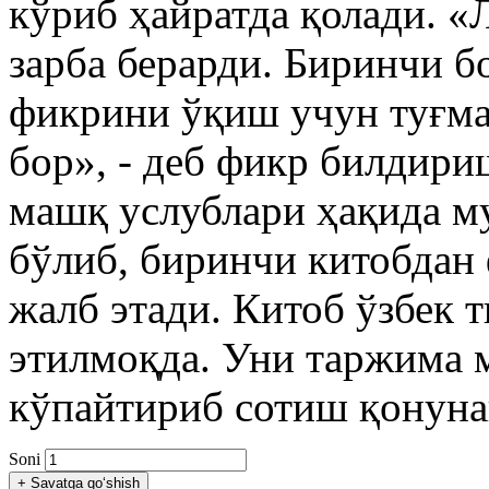
кўриб ҳайратда қолади. «
зарба берарди. Биринчи б
фикрини ўқиш учун туғма
бор», - деб фикр билдир
машқ услублари ҳақида м
бўлиб, биринчи китобдан
жалб этади. Китоб ўзбек 
этилмоқда. Уни таржима 
кўпайтириб сотиш қонуна
Soni
+
Savatga qo‘shish