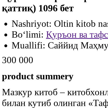
қаттиқ) 1096 бет
Nashriyot:
Oltin kitob na
Bo‘limi:
Қуръон ва таф
Muallifi:
Саййид Маҳмуд
300 000
product summery
Мазкур китоб – китобхон
билан кутиб олинган «Та