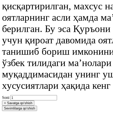
қисқартирилган, махсус н
оятларнинг асли ҳамда ма
берилган. Бу эса Қуръони
учун қироат давомида оя
танишиб бориш имконини
ўзбек тилидаги маʼнолар
муқаддимасидан унинг уш
хусусиятлари ҳақида кен
Soni
+
Savatga qo‘shish
Sevimlilarga qo‘shish