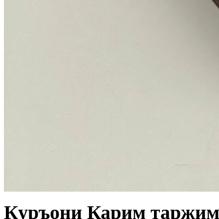
Қуръони Карим таржима