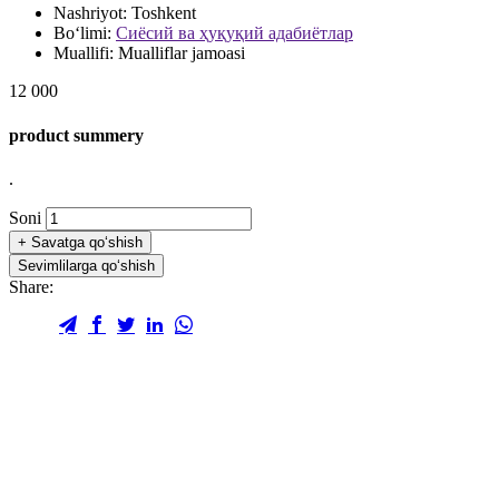
Nashriyot:
Toshkent
Bo‘limi:
Сиёсий ва ҳуқуқий адабиётлар
Muallifi:
Mualliflar jamoasi
12 000
product summery
.
Soni
+
Savatga qo‘shish
Sevimlilarga qo‘shish
Share: