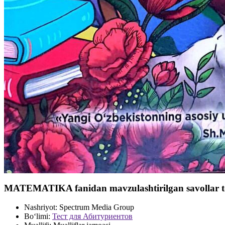
MATEMATIKA fanidan mavzulashtirilgan savollar t
Nashriyot:
Spectrum Media Group
Bo‘limi:
Тест для Абитуриентов