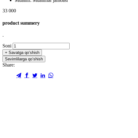
Muallifi:
Mualliflar jamoasi
33 000
product summery
.
Soni
+
Savatga qo‘shish
Sevimlilarga qo‘shish
Share: