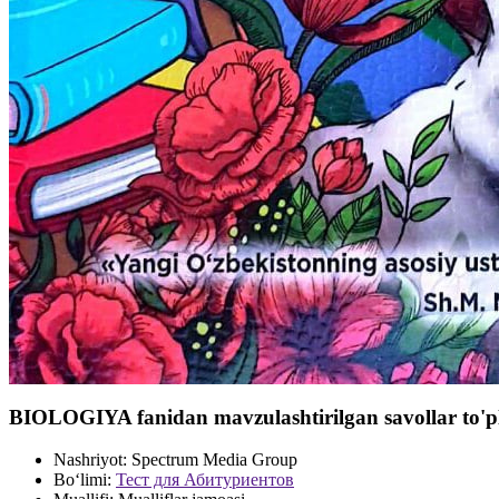
BIOLOGIYA fanidan mavzulashtirilgan savollar to'p
Nashriyot:
Spectrum Media Group
Bo‘limi:
Тест для Абитуриентов