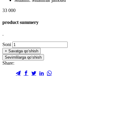
Muallifi:
Mualliflar jamoasi
33 000
product summery
.
Soni
+
Savatga qo‘shish
Sevimlilarga qo‘shish
Share: