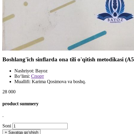
Boshlang'ich sinflarda ona tili o'qitish metodikasi (
Nashriyot:
Bayoz
Bo‘limi:
Спорт
Muallifi:
Karima Qosimova va boshq.
28 000
product summery
.
Soni
+
Savatga qo‘shish